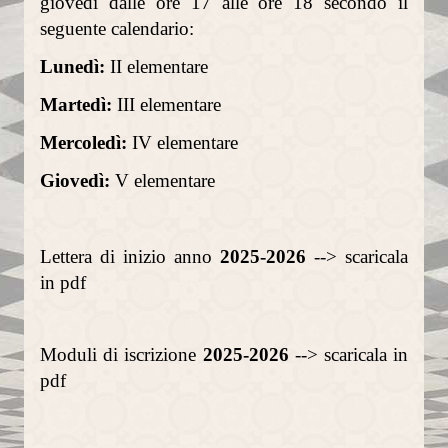
giovedì dalle ore 17 alle ore 18 secondo il
seguente calendario:
Il Sentiero della Bellezza
Lunedì:
II elementare
La Cappella Musicale
Martedì:
III elementare
Il Duomo racconta...
Mercoledì:
IV elementare
Informazioni utili
Giovedì:
V elementare
Orari delle SS.Messe
Orari del Museo e Tesoro
Lettera di inizio anno
2025-2026
-->
scaricala
in pdf
Celebrazioni in streaming
LA PARROCCHIA
Moduli di iscrizione
2025-2026
-->
scaricala in
Liturgia
pdf
Sacramenti