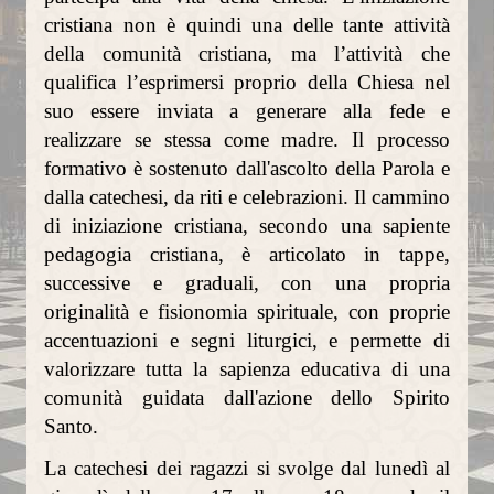
cristiana non è quindi una delle tante attività
La torre campanaria
della comunità cristiana, ma l’attività che
qualifica l’esprimersi proprio della Chiesa nel
Gli Alabardieri
suo essere inviata a generare alla fede e
Arte e collezioni
realizzare se stessa come madre. Il processo
formativo è sostenuto dall'ascolto della Parola e
La Corona Ferrea
dalla catechesi, da riti e celebrazioni. Il cammino
La Cappella di Teodolinda
di iniziazione cristiana, secondo una sapiente
pedagogia cristiana, è articolato in tappe,
I grandi Cicli Decorativi
successive e graduali, con una propria
originalità e fisionomia spirituale, con proprie
Il Museo e il Tesoro
accentuazioni e segni liturgici, e permette di
Cultura e musica
valorizzare tutta la sapienza educativa di una
comunità guidata dall'azione dello Spirito
La Biblioteca Capitolare
Santo.
Gli Organi del Duomo
La catechesi dei ragazzi si svolge dal lunedì al
Le Campane del Duomo