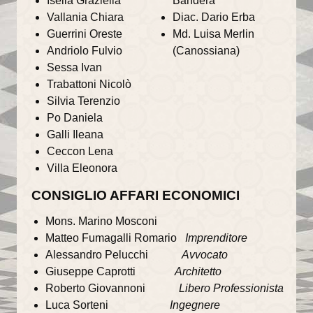
Isella Graziella
Bandera
Vallania Chiara
Diac. Dario Erba
Il Sentiero della Bellezza
Guerrini Oreste
Md. Luisa Merlin
Andriolo Fulvio
(Canossiana)
La Cappella Musicale
Sessa Ivan
Il Duomo racconta...
Trabattoni Nicolò
Silvia Terenzio
Informazioni utili
Po Daniela
Galli Ileana
Orari delle SS.Messe
Ceccon Lena
Villa Eleonora
Orari del Museo e Tesoro
CONSIGLIO AFFARI ECONOMICI
Celebrazioni in streaming
Mons. Marino Mosconi
LA PARROCCHIA
Matteo Fumagalli Romario
Imprenditore
Alessandro Pelucchi
Avvocato
Liturgia
Giuseppe Caprotti
Architetto
Roberto Giovannoni
Libero Professionista
Sacramenti
Luca Sorteni
Ingegnere