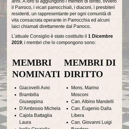
anni. A loro si aggiungono i membri di diritto, ovvero
il Parroco, i vicari parrocchiali, i diaconi, i presbiteri
La torre campanaria
residenti, un rappresentante per ogni comunità di
vita consacrata operante in Parrocchia ed alcuni
Gli Alabardieri
laici chiamati direttamente dal Parroco.
Arte e collezioni
L'attuale Consiglio è stato costituito il
1 Dicembre
2019
; i membri che lo compongono sono:
La Corona Ferrea
La Cappella di Teodolinda
MEMBRI
MEMBRI DI
I grandi Cicli Decorativi
NOMINATI
DIRITTO
Il Museo e il Tesoro
Giacovelli Avio
Mons. Marino
Cultura e musica
Brambilla
Mosconi
Giuseppina
Can. Albino Mandelli
La Biblioteca Capitolare
D'Ambrosio Michela
Can. Eugenio Dalla
Cajola Battaglia
Libera
Gli Organi del Duomo
Laura
Can. Giovanni Luigi
Le Campane del Duomo