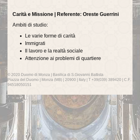
Il Battesimo
Carità e Missione | Referente: Oreste Guerrini
Eucaristia e Confermazione
Ambiti di studio:
Il Matrimonio
Le varie forme di carità
La Riconciliazione
Immigrati
Il lavoro e la realtà sociale
Unzione degli infermi
Attenzione ai problemi di quartiere
Organismi di partecipazione
© 2020 Duomo di Monza | Basilica di S.Giovanni Battista
Consiglio Pastorale Parrocchiale
Piazza del Duomo | Monza (MB) | 20900 | Italy | T +39(039) 389420 | C.F.:
94518050151
Commissioni del Consiglio Pastorale
Informazioni utili
Orari delle SS.Messe
Orari del Museo e Tesoro