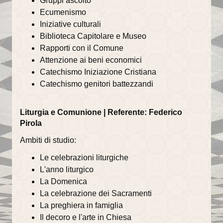
Gruppi ascolto
Ecumenismo
Il Sentiero della Bellezza
Iniziative culturali
Biblioteca Capitolare e Museo
La Cappella Musicale
Rapporti con il Comune
Il Duomo racconta...
Attenzione ai beni economici
Catechismo Iniziazione Cristiana
Informazioni utili
Catechismo genitori battezzandi
Orari delle SS.Messe
Liturgia e Comunione | Referente: Federico
Orari del Museo e Tesoro
Pirola
Ambiti di studio:
Celebrazioni in streaming
Le celebrazioni liturgiche
LA PARROCCHIA
L'anno liturgico
La Domenica
Liturgia
La celebrazione dei Sacramenti
La preghiera in famiglia
Sacramenti
Il decoro e l'arte in Chiesa