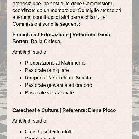
proposizione, ha costituito delle Commissioni,
coordinate da un membro del Consiglio stesso ed
La torre campanaria
aperte al contributo di altri parrocchiani. Le
Commissioni sono le seguenti:
Gli Alabardieri
Famiglia ed Educazione | Referente: Gioia
Arte e collezioni
Sorteni Dalla Chiesa
La Corona Ferrea
Ambiti di studio:
La Cappella di Teodolinda
Preparazione al Matrimonio
Pastorale famigliare
I grandi Cicli Decorativi
Rapporto Parrocchia e Scuola
Pastorale giovanile ed oratorio
Il Museo e il Tesoro
Pastorale vocazionale
Cultura e musica
Catechesi e Cultura | Referente: Elena Picco
La Biblioteca Capitolare
Ambiti di studio:
Gli Organi del Duomo
Catechesi degli adulti
Le Campane del Duomo