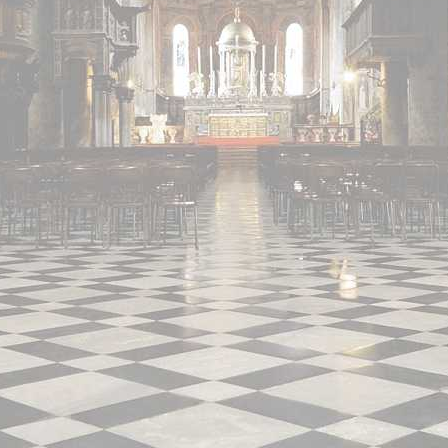
La torre campanaria
Gli Alabardieri
Arte e collezioni
La Corona Ferrea
La Cappella di Teodolinda
I grandi Cicli Decorativi
Il Museo e il Tesoro
Cultura e musica
La Biblioteca Capitolare
Gli Organi del Duomo
Le Campane del Duomo