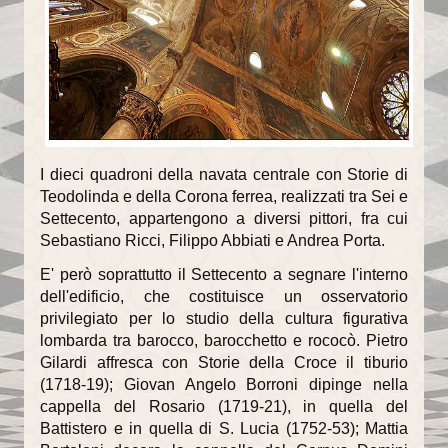
Il Sentiero della Bellezza
La Cappella Musicale
Il Duomo racconta...
Informazioni utili
I dieci quadroni della navata centrale con Storie di
Teodolinda e della Corona ferrea, realizzati tra Sei e
Orari delle SS.Messe
Settecento, appartengono a diversi pittori, fra cui
Sebastiano Ricci, Filippo Abbiati e Andrea Porta.
Orari del Museo e Tesoro
E' però soprattutto il Settecento a segnare l'interno
Celebrazioni in streaming
dell'edificio, che costituisce un osservatorio
privilegiato per lo studio della cultura figurativa
LA PARROCCHIA
lombarda tra barocco, barocchetto e rococò. Pietro
Gilardi affresca con Storie della Croce il tiburio
Liturgia
(1718-19); Giovan Angelo Borroni dipinge nella
cappella del Rosario (1719-21), in quella del
Sacramenti
Battistero e in quella di S. Lucia (1752-53); Mattia