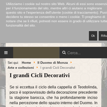
Utilizziamo i cookie sul nostro sito Web. Alcuni di essi sono essenzia
per il funzionamento del sito, mentre altri ci aiutano a migliorare
questo sito e l'esperienza dell'utente (cookie di tracciamento). Puoi
decidere tu stesso se consentire o meno i cookie. Ti preghiamo di
notare che se li rifiuti, potresti non essere in grado di utilizzare tutte
funzionalità del sito.
Ok
Rifi
DUOMO DI MONZA
-
DECANATO
-
CAPPELLA MUSICALE
-
ALABARDIERI
-
MUSEO E TESORO
Sei qui:
Home
Il Duomo di Monza
HOME
Arte e collezioni
I grandi Cicli Decorativi
I grandi Cicli Decorativi
IL DUOMO DI MONZA
Se si eccettua il ciclo della cappella di Teodolinda,
Storia del duomo
poco è sopravvissuto della decorazione precedente
Dalle origini al 1300
la stagione barocca, che ha profondamente inciso
nella percezione dello spazio interno del Duomo. In
Dal 1300 ai giorni nostri