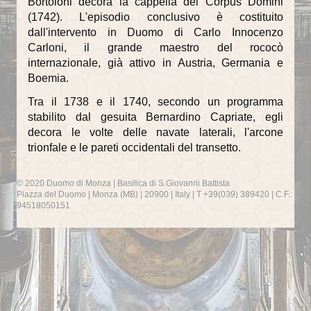
Bortoloni decora la cappella del Corpus Domini
Il Battesimo
(1742). L'episodio conclusivo è costituito
dall'intervento in Duomo di Carlo Innocenzo
Eucaristia e Confermazione
Carloni, il grande maestro del rococò
Il Matrimonio
internazionale, già attivo in Austria, Germania e
Boemia.
La Riconciliazione
Tra il 1738 e il 1740, secondo un programma
stabilito dal gesuita Bernardino Capriate, egli
Unzione degli infermi
decora le volte delle navate laterali, l'arcone
Organismi di partecipazione
trionfale e le pareti occidentali del transetto.
Consiglio Pastorale Parrocchiale
© 2020 Duomo di Monza | Basilica di S.Giovanni Battista
Piazza del Duomo | Monza (MB) | 20900 | Italy | T +39(039) 389420 | C.F.:
Commissioni del Consiglio Pastorale
94518050151
Informazioni utili
Orari delle SS.Messe
Orari del Museo e Tesoro