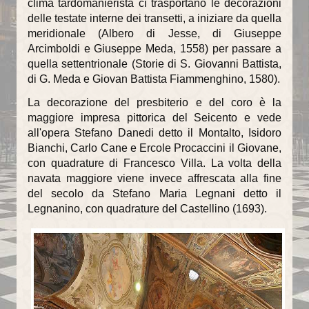
clima tardomanierista ci trasportano le decorazioni
delle testate interne dei transetti, a iniziare da quella
La torre campanaria
meridionale (Albero di Jesse, di Giuseppe
Arcimboldi e Giuseppe Meda, 1558) per passare a
Gli Alabardieri
quella settentrionale (Storie di S. Giovanni Battista,
di G. Meda e Giovan Battista Fiammenghino, 1580).
Arte e collezioni
La decorazione del presbiterio e del coro è la
La Corona Ferrea
maggiore impresa pittorica del Seicento e vede
all'opera Stefano Danedi detto il Montalto, Isidoro
La Cappella di Teodolinda
Bianchi, Carlo Cane e Ercole Procaccini il Giovane,
con quadrature di Francesco Villa. La volta della
I grandi Cicli Decorativi
navata maggiore viene invece affrescata alla fine
del secolo da Stefano Maria Legnani detto il
Il Museo e il Tesoro
Legnanino, con quadrature del Castellino (1693).
Cultura e musica
La Biblioteca Capitolare
Gli Organi del Duomo
Le Campane del Duomo