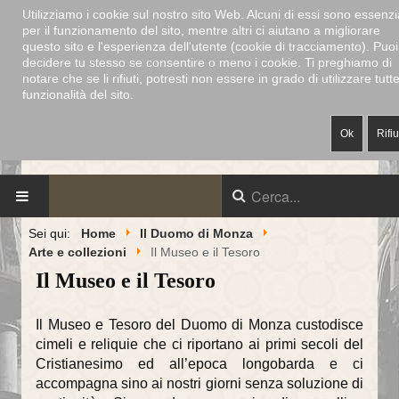
Utilizziamo i cookie sul nostro sito Web. Alcuni di essi sono essenzia
per il funzionamento del sito, mentre altri ci aiutano a migliorare
questo sito e l'esperienza dell'utente (cookie di tracciamento). Puoi
decidere tu stesso se consentire o meno i cookie. Ti preghiamo di
notare che se li rifiuti, potresti non essere in grado di utilizzare tutte
funzionalità del sito.
Ok
Rifi
DUOMO DI MONZA
-
DECANATO
-
CAPPELLA MUSICALE
-
ALABARDIERI
-
MUSEO E TESORO
Sei qui:
Home
Il Duomo di Monza
HOME
Arte e collezioni
Il Museo e il Tesoro
Il Museo e il Tesoro
IL DUOMO DI MONZA
Il Museo e Tesoro del Duomo di Monza custodisce
Storia del duomo
cimeli e reliquie che ci riportano ai primi secoli del
Dalle origini al 1300
Cristianesimo ed all’epoca longobarda e ci
accompagna sino ai nostri giorni senza soluzione di
Dal 1300 ai giorni nostri