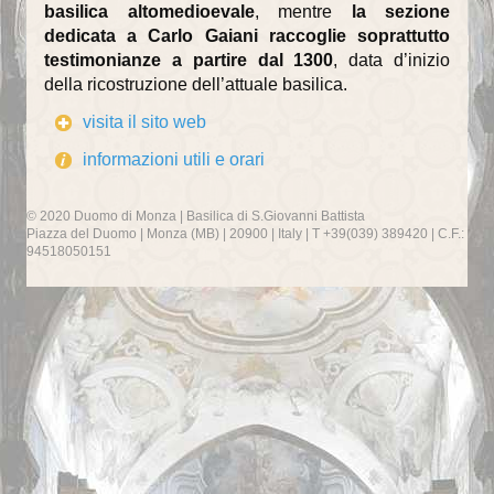
Recapiti della Parrocchia
basilica altomedioevale
, mentre
la sezione
dedicata a Carlo Gaiani raccoglie soprattutto
Recapiti della Comunità
testimonianze a partire dal 1300
, data d’inizio
della ricostruzione dell’attuale basilica.
Scuole ed Istituti
visita il sito web
Parrocchie del Decanato
informazioni utili e orari
I SUOI PARROCCHIANI
© 2020 Duomo di Monza | Basilica di S.Giovanni Battista
Piazza del Duomo | Monza (MB) | 20900 | Italy | T +39(039) 389420 | C.F.:
Avvisi ai parrocchiani
94518050151
Gruppi parrocchiali
Gruppo famiglie
Gruppo missionario duomo
Associazioni
Caritas