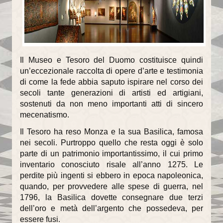
Il Sentiero della Bellezza
La Cappella Musicale
Il Museo e Tesoro del Duomo costituisce quindi
Il Duomo racconta...
un’eccezionale raccolta di opere d’arte e testimonia
Informazioni utili
di come la fede abbia saputo ispirare nel corso dei
secoli tante generazioni di artisti ed artigiani,
Orari delle SS.Messe
sostenuti da non meno importanti atti di sincero
mecenatismo.
Orari del Museo e Tesoro
Il Tesoro ha reso Monza e la sua Basilica, famosa
Celebrazioni in streaming
nei secoli. Purtroppo quello che resta oggi è solo
parte di un patrimonio importantissimo, il cui primo
LA PARROCCHIA
inventario conosciuto risale all’anno 1275. Le
perdite più ingenti si ebbero in epoca napoleonica,
Liturgia
quando, per provvedere alle spese di guerra, nel
1796, la Basilica dovette consegnare due terzi
Sacramenti
dell’oro e metà dell’argento che possedeva, per
essere fusi.