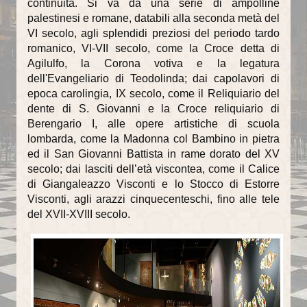
continuità. Si va da una serie di ampolline
palestinesi e romane, databili alla seconda metà del
La torre campanaria
VI secolo, agli splendidi preziosi del periodo tardo
romanico, VI-VII secolo, come la Croce detta di
Gli Alabardieri
Agilulfo, la Corona votiva e la legatura
dell'Evangeliario di Teodolinda; dai capolavori di
Arte e collezioni
epoca carolingia, IX secolo, come il Reliquiario del
dente di S. Giovanni e la Croce reliquiario di
La Corona Ferrea
Berengario I, alle opere artistiche di scuola
La Cappella di Teodolinda
lombarda, come la Madonna col Bambino in pietra
ed il San Giovanni Battista in rame dorato del XV
I grandi Cicli Decorativi
secolo; dai lasciti dell’età viscontea, come il Calice
di Giangaleazzo Visconti e lo Stocco di Estorre
Il Museo e il Tesoro
Visconti, agli arazzi cinquecenteschi, fino alle tele
del XVII-XVIII secolo.
Cultura e musica
La Biblioteca Capitolare
Gli Organi del Duomo
Le Campane del Duomo