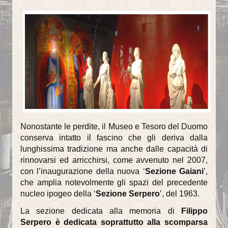
Il Battesimo
Eucaristia e Confermazione
Il Matrimonio
La Riconciliazione
Unzione degli infermi
Organismi di partecipazione
Nonostante le perdite, il Museo e Tesoro del Duomo
Consiglio Pastorale Parrocchiale
conserva intatto il fascino che gli deriva dalla
Commissioni del Consiglio Pastorale
lunghissima tradizione ma anche dalle capacità di
rinnovarsi ed arricchirsi, come avvenuto nel 2007,
Informazioni utili
con l’inaugurazione della nuova ‘
Sezione Gaiani
’,
che amplia notevolmente gli spazi del precedente
Orari delle SS.Messe
nucleo ipogeo della ‘
Sezione Serpero
’, del 1963.
Orari del Museo e Tesoro
La sezione dedicata alla memoria di
Filippo
Serpero è dedicata soprattutto alla scomparsa