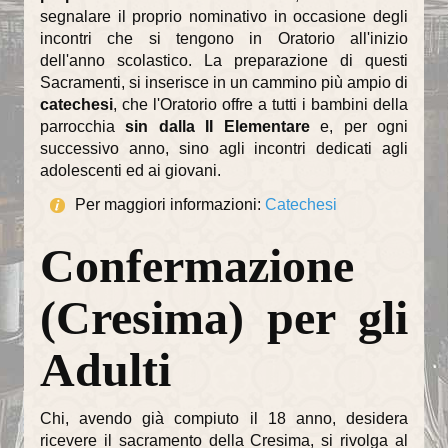
Il Battesimo
segnalare il proprio nominativo in occasione degli
incontri che si tengono in Oratorio all'inizio
Eucaristia e Confermazione
dell'anno scolastico. La preparazione di questi
Sacramenti, si inserisce in un cammino più ampio di
Il Matrimonio
catechesi
, che l'Oratorio offre a tutti i bambini della
parrocchia
sin dalla II Elementare
e, per ogni
La Riconciliazione
successivo anno, sino agli incontri dedicati agli
adolescenti ed ai giovani.
Unzione degli infermi
Per maggiori informazioni:
Catechesi
Organismi di partecipazione
Confermazione
Consiglio Pastorale Parrocchiale
Commissioni del Consiglio Pastorale
(Cresima) per gli
Informazioni utili
Adulti
Orari delle SS.Messe
Orari del Museo e Tesoro
Chi, avendo già compiuto il 18 anno, desidera
ricevere il sacramento della Cresima, si rivolga al