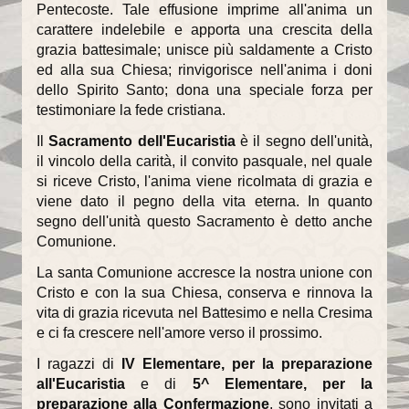
Pentecoste. Tale effusione imprime all'anima un
carattere indelebile e apporta una crescita della
Il Sentiero della Bellezza
grazia battesimale; unisce più saldamente a Cristo
ed alla sua Chiesa; rinvigorisce nell'anima i doni
La Cappella Musicale
dello Spirito Santo; dona una speciale forza per
testimoniare la fede cristiana.
Il Duomo racconta...
Il
Sacramento dell'Eucaristia
è il segno dell'unità,
Informazioni utili
il vincolo della carità, il convito pasquale, nel quale
si riceve Cristo, l'anima viene ricolmata di grazia e
Orari delle SS.Messe
viene dato il pegno della vita eterna. In quanto
Orari del Museo e Tesoro
segno dell'unità questo Sacramento è detto anche
Comunione.
Celebrazioni in streaming
La santa Comunione accresce la nostra unione con
Cristo e con la sua Chiesa, conserva e rinnova la
LA PARROCCHIA
vita di grazia ricevuta nel Battesimo e nella Cresima
e ci fa crescere nell'amore verso il prossimo.
Liturgia
I ragazzi di
IV Elementare, per la preparazione
Sacramenti
all'Eucaristia
e di
5^ Elementare, per la
preparazione alla Confermazione
, sono invitati a