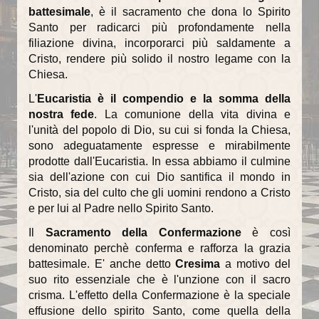
battesimale
, è il sacramento che dona lo Spirito
Santo per radicarci più profondamente nella
La torre campanaria
filiazione divina, incorporarci più saldamente a
Gli Alabardieri
Cristo, rendere più solido il nostro legame con la
Chiesa.
Arte e collezioni
L'
Eucaristia è il compendio e la somma della
nostra fede
La Corona Ferrea
. La comunione della vita divina e
l'unità del popolo di Dio, su cui si fonda la Chiesa,
La Cappella di Teodolinda
sono adeguatamente espresse e mirabilmente
prodotte dall'Eucaristia. In essa abbiamo il culmine
I grandi Cicli Decorativi
sia dell'azione con cui Dio santifica il mondo in
Cristo, sia del culto che gli uomini rendono a Cristo
Il Museo e il Tesoro
e per lui al Padre nello Spirito Santo.
Cultura e musica
Il
Sacramento della Confermazione
è così
denominato perchè conferma e rafforza la grazia
La Biblioteca Capitolare
battesimale. E' anche detto
Cresima
a motivo del
suo rito essenziale che è l'unzione con il sacro
Gli Organi del Duomo
crisma. L'effetto della Confermazione è la speciale
effusione dello spirito Santo, come quella della
Le Campane del Duomo