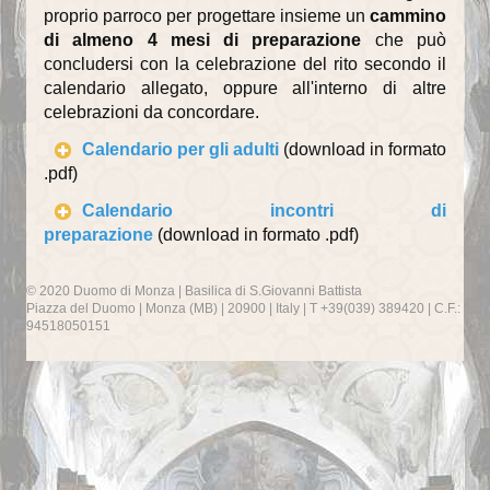
Recapiti della Parrocchia
proprio parroco per progettare insieme un
cammino
di almeno 4 mesi di preparazione
che può
Recapiti della Comunità
concludersi con la celebrazione del rito secondo il
calendario allegato, oppure all'interno di altre
Scuole ed Istituti
celebrazioni da concordare.
Parrocchie del Decanato
Calendario per gli adulti
(download in formato
.pdf)
I SUOI PARROCCHIANI
Calendario incontri di
preparazione
(download in formato .pdf)
Avvisi ai parrocchiani
Gruppi parrocchiali
© 2020 Duomo di Monza | Basilica di S.Giovanni Battista
Piazza del Duomo | Monza (MB) | 20900 | Italy | T +39(039) 389420 | C.F.:
94518050151
Gruppo famiglie
Gruppo missionario duomo
Associazioni
Caritas