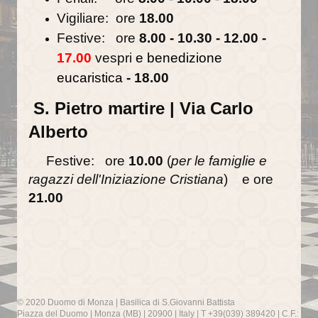
Vigiliare: ore
18.00
La torre campanaria
Festive: ore
8.00
-
10.30 - 12.00 -
17.00
vespri
e benedizione
Gli Alabardieri
eucaristica
- 18.00
Arte e collezioni
S. Pietro martire | Via Carlo
La Corona Ferrea
Alberto
La Cappella di Teodolinda
Festive: ore
10.00
(
per le famiglie e
I grandi Cicli Decorativi
ragazzi dell'Iniziazione Cristiana
)
e ore
21.00
Il Museo e il Tesoro
Cultura e musica
La Biblioteca Capitolare
Gli Organi del Duomo
© 2020 Duomo di Monza | Basilica di S.Giovanni Battista
Piazza del Duomo | Monza (MB) | 20900 | Italy | T +39(039) 389420 | C.F.:
Le Campane del Duomo