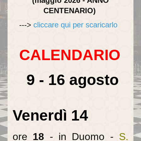
(maggio 2026 - ANNO
CENTENARIO)
La torre campanaria
--->
cliccare qui per scaricarlo
Gli Alabardieri
Arte e collezioni
CALENDARIO
La Corona Ferrea
La Cappella di Teodolinda
9 - 16 agosto
I grandi Cicli Decorativi
Il Museo e il Tesoro
Cultura e musica
Venerdì 14
La Biblioteca Capitolare
Gli Organi del Duomo
ore
18
- in Duomo -
S.
Le Campane del Duomo