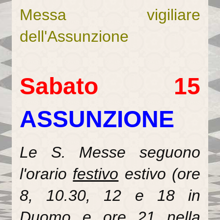
Messa vigiliare
Il Sentiero della Bellezza
dell'Assunzione
La Cappella Musicale
Il Duomo racconta...
Sabato 15
Informazioni utili
Orari delle SS.Messe
ASSUNZIONE
Orari del Museo e Tesoro
Celebrazioni in streaming
Le S. Messe seguono
LA PARROCCHIA
l'orario
festivo
estivo (ore
Liturgia
8, 10.30, 12 e 18 in
Sacramenti
Duomo e ore 21 nella