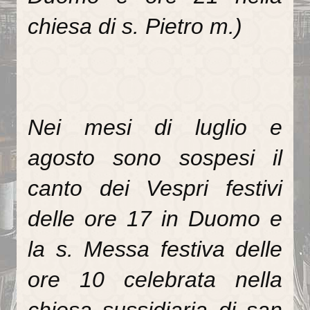
Il Battesimo
chiesa di s. Pietro m.)
Eucaristia e Confermazione
Il Matrimonio
La Riconciliazione
Unzione degli infermi
Nei mesi di luglio e
Organismi di partecipazione
agosto sono sospesi il
Consiglio Pastorale Parrocchiale
canto dei Vespri festivi
Commissioni del Consiglio Pastorale
delle ore 17 in Duomo e
Informazioni utili
la s. Messa festiva delle
Orari delle SS.Messe
ore 10 celebrata nella
Orari del Museo e Tesoro