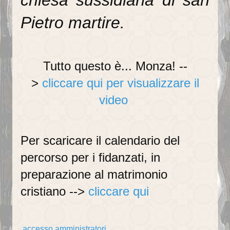
chiesa sussidiaria di san
Recapiti della Parrocchia
Pietro martire.
Recapiti della Comunità
Scuole ed Istituti
Tutto questo è... Monza! --
Parrocchie del Decanato
>
cliccare qui per visualizzare il
I SUOI PARROCCHIANI
video
Avvisi ai parrocchiani
Gruppi parrocchiali
Per scaricare il calendario del
percorso per i fidanzati, in
Gruppo famiglie
preparazione al matrimonio
Gruppo missionario duomo
cristiano -->
cliccare qui
Associazioni
Caritas
accesso amministratori