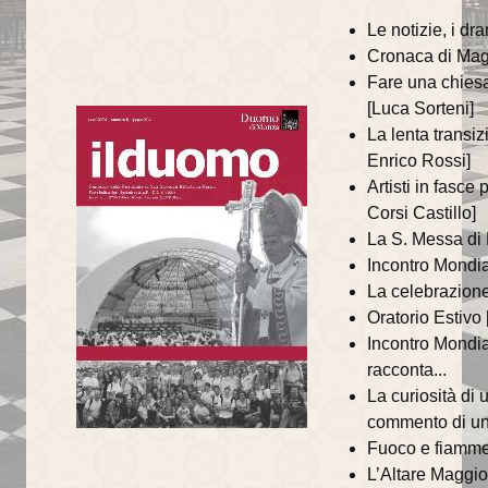
annata 2025
Le notizie, i dr
Cronaca di Magg
annata 2024
Fare una chiesa
annata 2023
[Luca Sorteni]
La lenta transiz
annata 2022
Enrico Rossi]
Artisti in fasce
annata 2021
Corsi Castillo]
annata 2020
La S. Messa di
Incontro Mondia
annata 2019
La celebrazione
Oratorio Estivo
annata 2018
Incontro Mondia
racconta...
annata 2017
La curiosità di 
annata 2016
commento di u
Fuoco e fiamme.
annata 2015
L’Altare Maggior