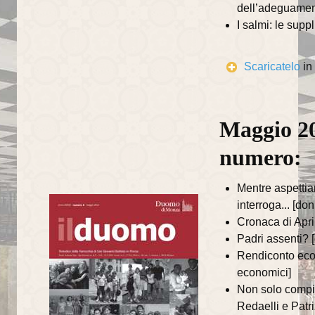
dell’adeguament
annata 2014
I salmi: le sup
annata 2013
Scaricatelo
in
annata 2012
annata 2011
Maggio 20
annata 2010
numero:
annata 2009
annata 2008
Mentre aspettia
interroga... [do
L'ORATORIO
Cronaca di Apri
Padri assenti? 
News
Rendiconto econ
economici]
Catechesi
Non solo compit
Redaelli e Patr
Iniziazione cristiana