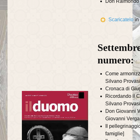
Don Raimondo 
Recapiti della Parrocchia
Recapiti della Comunità
Scaricatelo
in
Scuole ed Istituti
Parrocchie del Decanato
Settembre
I SUOI PARROCCHIANI
numero:
Avvisi ai parrocchiani
Come armonizza
Silvano Provasi
Gruppi parrocchiali
Cronaca di Giu
Gruppo famiglie
Ricordando il C
Silvano Provasi
Gruppo missionario duomo
Don Giovanni Ve
Giovanni Verga
Associazioni
Il pellegrinaggi
Caritas
famiglie]