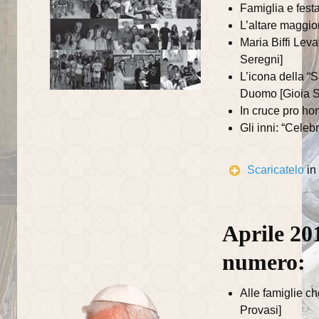
Famiglia e festa
Catechisti
L’altare maggio
Maria Biffi Levat
Attività
Seregni]
L’icona della “S
Contatti
Duomo [Gioia S
In cruce pro ho
Gli inni: “Celeb
Scaricatelo
in
Aprile 201
numero:
Alle famiglie c
Provasi]