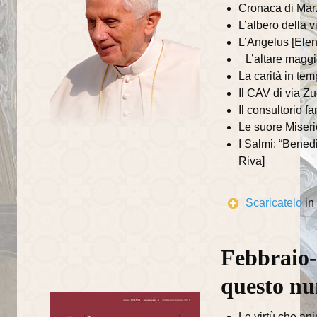
Cronaca di Marz
L’albero della 
L’Angelus [Elen
L’altare maggi
La carità in temp
Il CAV di via Zu
Il consultorio f
Le suore Miseri
I Salmi: “Bened
Riva]
Scaricatelo
in
Febbraio-
questo n
Le virtù che an