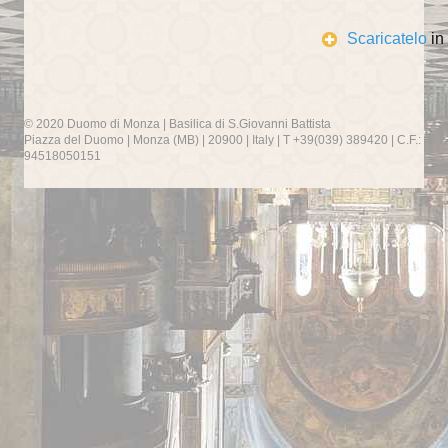
Scaricatelo
in
© 2020 Duomo di Monza | Basilica di S.Giovanni Battista
Piazza del Duomo | Monza (MB) | 20900 | Italy | T +39(039) 389420 | C.F.:
94518050151