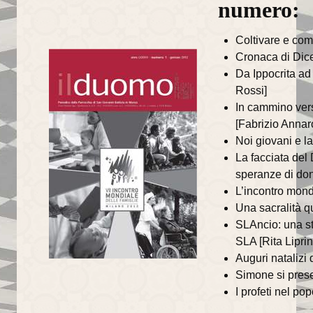
numero:
Coltivare e com
Cronaca di Dic
Da Ippocrita ad 
Rossi]
In cammino verso
[Fabrizio Annar
Noi giovani e l
La facciata del 
speranze di do
L’incontro mond
Una sacralità q
SLAncio: una str
SLA [Rita Liprin
Auguri natalizi
Simone si prese
I profeti nel p