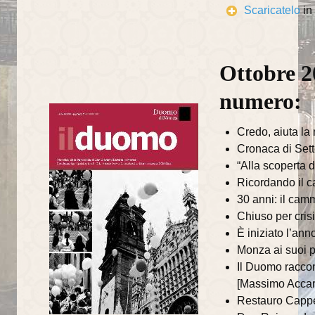
Il Battesimo
Scaricatelo
in
Eucaristia e Confermazione
Il Matrimonio
Ottobre 2
La Riconciliazione
numero:
Unzione degli infermi
Credo, aiuta la 
Organismi di partecipazione
Cronaca di Sett
“Alla scoperta d
Consiglio Pastorale Parrocchiale
Ricordando il c
30 anni: il cam
Commissioni del Consiglio Pastorale
Chiuso per crisi
Informazioni utili
È iniziato l’an
Monza ai suoi p
Orari delle SS.Messe
Il Duomo raccon
[Massimo Accari
Orari del Museo e Tesoro
Restauro Cappel