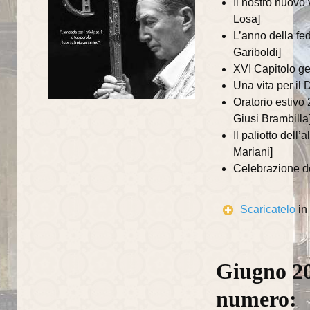
Il nostro nuovo 
Centro di Aiuto alla Vita
Losa]
L’anno della fe
UNITALSI
Gariboldi]
San Vincenzo
XVI Capitolo ge
Una vita per il
Centro Orientamento Famiglia
Oratorio estivo
Giusi Brambilla
Documenti e riflessioni
Il paliotto dell
Riflessioni
Mariani]
Celebrazione de
Visite pastorali
Beato Talamoni
Scaricatelo
in
storia ed eventi
Almanacco liturgico vangelo del giorno
Giugno 20
Informatore parrocchiale
numero: