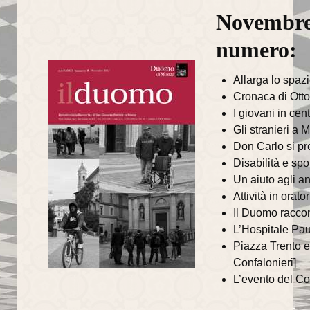
Novembre 
Il Sentiero della Bellezza
numero:
La Cappella Musicale
Allarga lo spaz
Il Duomo racconta...
Cronaca di Ott
Informazioni utili
I giovani in cent
Gli stranieri a
Orari delle SS.Messe
Don Carlo si pr
Disabilità e spo
Orari del Museo e Tesoro
Un aiuto agli an
Celebrazioni in streaming
Attività in orat
Il Duomo raccont
LA PARROCCHIA
L’Hospitale Pa
Piazza Trento e 
Liturgia
Confalonieri]
L’evento del Con
Sacramenti