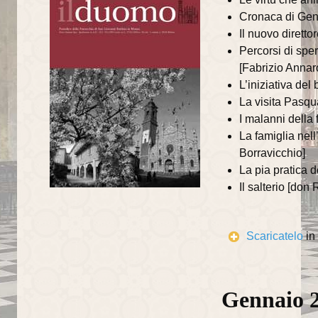
Cronaca di Genn
Il nuovo direttor
Percorsi di spe
[Fabrizio Annar
L’iniziativa de
La visita Pasqua
I malanni della 
La famiglia nell
Borravicchio]
La pia pratica d
Il salterio [do
Scaricatelo
in
Gennaio 2