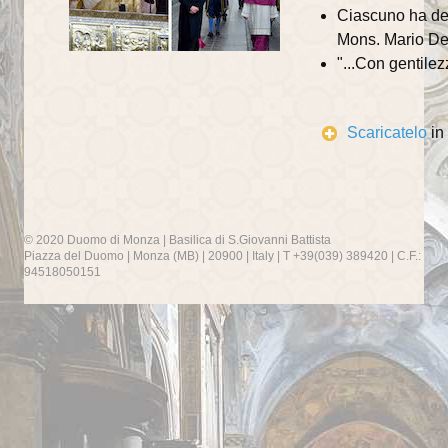
Ciascuno ha dent
Mons. Mario Del
"...Con gentilez
Scaricatelo
in
© 2020 Duomo di Monza | Basilica di S.Giovanni Battista
Piazza del Duomo | Monza (MB) | 20900 | Italy | T +39(039) 389420 | C.F.:
94518050151