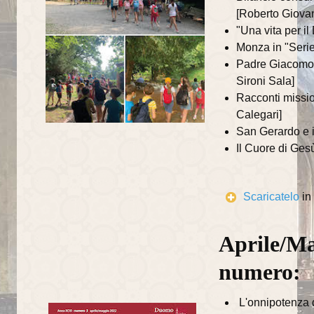
Centro di Aiuto alla Vita
[Roberto Giova
"Una vita per i
UNITALSI
Monza in "Serie
Padre Giacomo 
San Vincenzo
Sironi Sala]
Centro Orientamento Famiglia
Racconti missio
Calegari]
Documenti e riflessioni
San Gerardo e i
Il Cuore di Gesù
Riflessioni
Visite pastorali
Scaricatelo
in
Beato Talamoni
Aprile/Ma
storia ed eventi
numero:
Almanacco liturgico vangelo del giorno
Informatore parrocchiale
L'onnipotenza d