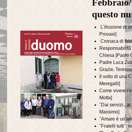
Febbraio/
annata 2014
questo n
annata 2013
L'illusione di 
annata 2012
Provasi]
Cronaca di feb
annata 2011
Responsabilità e
annata 2010
Chiesa [Paolo G
Padre Luca Zotto
annata 2009
Grazie, Teresin
Il volto di una C
annata 2008
Meregalli]
L'ORATORIO
Come vivere l'i
Motta]
News
"Dai servizi...a
Massimo]
Catechesi
"Amare è un'arte
"Fratelli tutti"
Iniziazione cristiana