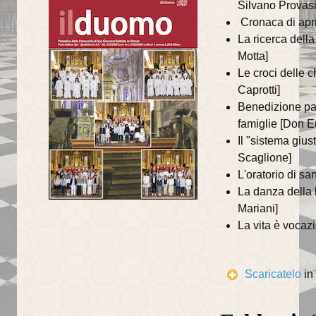
Silvano Provasi
annata 2025
Cronaca di apr
annata 2024
La ricerca della
Motta]
annata 2023
Le croci delle 
Caprotti]
annata 2022
Benedizione pas
famiglie [Don E
annata 2021
Il "sistema giust
annata 2020
Scaglione]
L'oratorio di s
annata 2019
La danza della 
Mariani]
annata 2018
La vita è vocaz
annata 2017
annata 2016
Scaricatelo
in
annata 2015