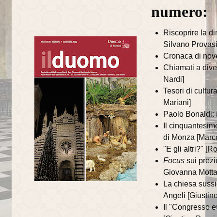
numero:
La torre campanaria
Riscoprire la d
Gli Alabardieri
Silvano Provasi
Cronaca di nov
Arte e collezioni
Chiamati a dive
La Corona Ferrea
Nardi]
Tesori di cultur
La Cappella di Teodolinda
Mariani]
Paolo Bonaldi: i
I grandi Cicli Decorativi
Il cinquantesim
Il Museo e il Tesoro
di Monza [Marco
"E gli altri?" [
Cultura e musica
Focus
sui prezi
Giovanna Motta
La Biblioteca Capitolare
La chiesa sussi
Angeli [Giustino
Gli Organi del Duomo
Il "Congresso e
Le Campane del Duomo