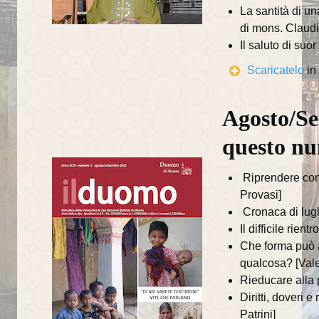
Il Battesimo
La santità di u
di mons. Claudi
Eucaristia e Confermazione
Il saluto di suo
Il Matrimonio
Scaricatelo
in
La Riconciliazione
Agosto/Se
Unzione degli infermi
questo n
Organismi di partecipazione
Riprendere con
Consiglio Pastorale Parrocchiale
Provasi]
Commissioni del Consiglio Pastorale
Cronaca di lugl
Il difficile rie
Informazioni utili
Che forma può a
qualcosa? [Vale
Orari delle SS.Messe
Rieducare alla 
Orari del Museo e Tesoro
Diritti, doveri 
Patrini]