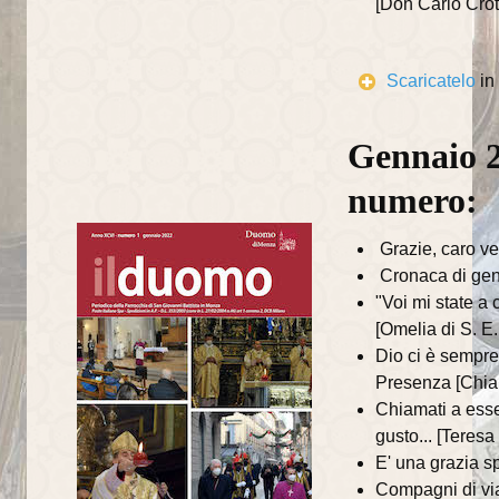
[Don Carlo Crott
Catechisti
Attività
Scaricatelo
in
Contatti
Gennaio 2
numero:
Grazie, caro ve
Cronaca di ge
"Voi mi state a 
[Omelia di S. E
Dio ci è sempre
Presenza [Chiar
Chiamati a esse
gusto... [Teres
E' una grazia s
Compagni di via