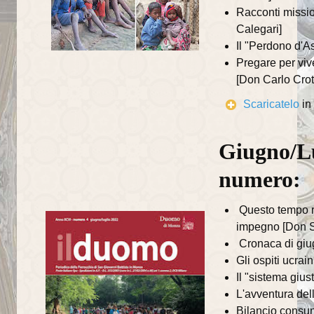
Recapiti della Parrocchia
Racconti missio
Calegari]
Recapiti della Comunità
Il "Perdono d'A
Scuole ed Istituti
Pregare per viv
[Don Carlo Crot
Parrocchie del Decanato
Scaricatelo
in
I SUOI PARROCCHIANI
Giugno/Lu
Avvisi ai parrocchiani
numero:
Gruppi parrocchiali
Questo tempo r
Gruppo famiglie
impegno [Don S
Gruppo missionario duomo
Cronaca di gi
Gli ospiti ucrai
Associazioni
Il "sistema gius
L'avventura del
Caritas
Bilancio consun