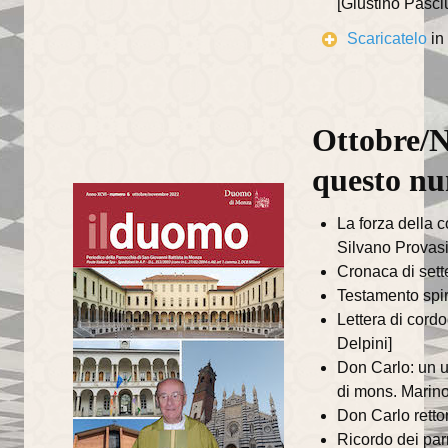
[Giustino Pasciu
Il Sentiero della Bellezza
Scaricatelo
in
La Cappella Musicale
Il Duomo racconta...
Ottobre/N
Informazioni utili
questo n
Orari delle SS.Messe
La forza della c
Orari del Museo e Tesoro
Silvano Provasi
Cronaca di sett
Celebrazioni in streaming
Testamento spir
Lettera di cord
LA PARROCCHIA
Delpini]
Don Carlo: un u
Liturgia
di mons. Marin
Sacramenti
Don Carlo retto
Ricordo dei par