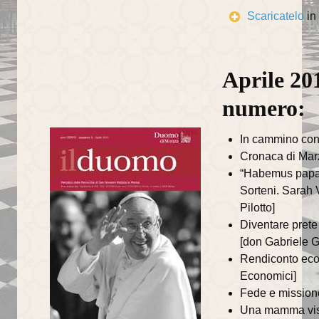
annata 2025
Scaricatelo
in
annata 2024
annata 2023
Aprile 201
annata 2022
numero:
annata 2021
In cammino con
annata 2020
Cronaca di Marz
“Habemus papam
annata 2019
Sorteni. Sarah 
Pilotto]
annata 2018
Diventare prete
[don Gabriele G
annata 2017
Rendiconto econ
annata 2016
Economici]
Fede e missione
annata 2015
Una mamma visita