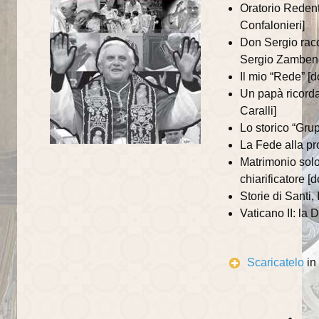
Oratorio Redento
Catechisti
Confalonieri]
Don Sergio racc
Attività
Sergio Zambene
Il mio “Rede” [
Contatti
Un papà ricorda
Caralli]
Lo storico “Gr
La Fede alla pr
Matrimonio solo
chiarificatore [
Storie di Santi,
Vaticano II: la 
Scaricatelo
in