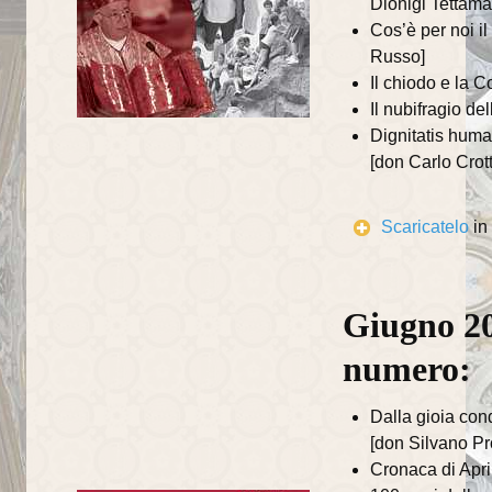
Dionigi Tettama
Recapiti della Parrocchia
Cos’è per noi i
Recapiti della Comunità
Russo]
Il chiodo e la C
Scuole ed Istituti
Il nubifragio de
Dignitatis human
Parrocchie del Decanato
[don Carlo Crott
I SUOI PARROCCHIANI
Scaricatelo
in
Avvisi ai parrocchiani
Gruppi parrocchiali
Giugno 20
Gruppo famiglie
numero:
Gruppo missionario duomo
Dalla gioia cond
Associazioni
[don Silvano Pr
Caritas
Cronaca di Apri