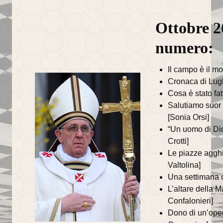
Il Sentiero della Bellezza
Ottobre 2
La Cappella Musicale
numero:
Il Duomo racconta...
Il campo è il m
Informazioni utili
Cronaca di Lugl
Cosa è stato fat
Orari delle SS.Messe
Salutiamo suor
[Sonia Orsi]
Orari del Museo e Tesoro
“Un uomo di Dio
Celebrazioni in streaming
Crotti]
Le piazze agghi
LA PARROCCHIA
Valtolina]
Una settimana d
Liturgia
L’altare della 
Confalonieri]
Sacramenti
Dono di un’ope