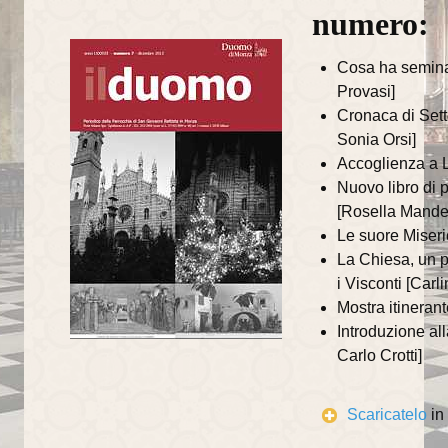
numero:
La torre campanaria
Cosa ha seminat
Gli Alabardieri
Provasi]
Cronaca di Sett
Arte e collezioni
Sonia Orsi]
La Corona Ferrea
Accoglienza a 
Nuovo libro di p
La Cappella di Teodolinda
[Rosella Mandel
Le suore Miseri
I grandi Cicli Decorativi
La Chiesa, un p
Il Museo e il Tesoro
i Visconti [Carl
Mostra itinerant
Cultura e musica
Introduzione al
Carlo Crotti]
La Biblioteca Capitolare
Gli Organi del Duomo
Scaricatelo
in
Le Campane del Duomo