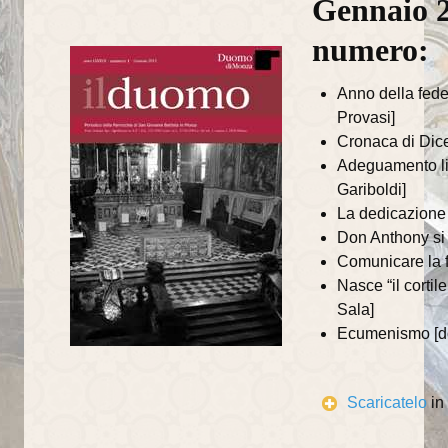
Gennaio 2
numero:
Anno della fede
Provasi]
Cronaca di Dice
Adeguamento lit
Gariboldi]
La dedicazione 
Don Anthony si
Comunicare la f
Nasce “il corti
Sala]
Ecumenismo [do
Scaricatelo
in