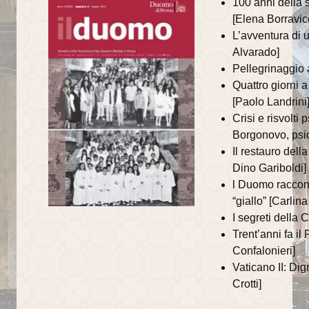
100 anni della 
Centro di Aiuto alla Vita
[Elena Borravic
L’avventura di
UNITALSI
Alvarado]
San Vincenzo
Pellegrinaggio
Quattro giorni 
Centro Orientamento Famiglia
[Paolo Landrini
Crisi e risvolti 
Documenti e riflessioni
Borgonovo, psic
Riflessioni
Il restauro del
Dino Gariboldi]
Visite pastorali
l Duomo raccont
“giallo” [Carlin
Beato Talamoni
I segreti della 
Trent’anni fa i
storia ed eventi
Confalonieri]
Almanacco liturgico vangelo del giorno
Vaticano II: Di
Crotti]
Informatore parrocchiale