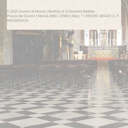
© 2020 Duomo di Monza | Basilica di S.Giovanni Battista
Piazza del Duomo | Monza (MB) | 20900 | Italy | T +39(039) 389420 | C.F.:
94518050151